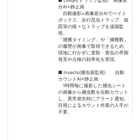
■ Lite(餌/トラップ監視) 画像差
分AI×静止画
自動撮影×画像差分AIでベイト
ボックス、歩行昆虫トラップ、箱
罠等の様々なトラップを遠隔監
視。
「捕獲タイミング」や「捕獲数」
の履歴が画像で取得できるため、
現地に行かずに害獣・害虫の早期
発見や点検の効率化を実現。
■ Insects(捕虫器監視) 自動
カウントAI×静止画
1時間毎に撮影した捕虫シート
の画像から捕虫数を自動カウント
し、異常発生時にアラート通知。
目視によるカウント作業の人手が
不要。