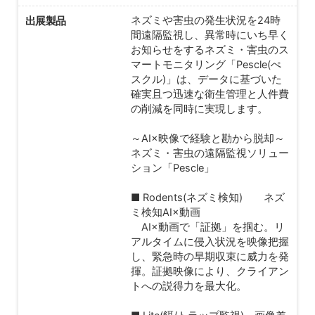
出展製品
ネズミや害虫の発生状況を24時
間遠隔監視し、異常時にいち早く
お知らせをするネズミ・害虫のス
マートモニタリング「Pescle(ぺ
スクル)」は、データに基づいた
確実且つ迅速な衛生管理と人件費
の削減を同時に実現します。
～AI×映像で経験と勘から脱却～
ネズミ・害虫の遠隔監視ソリュー
ション「Pescle」
■ Rodents(ネズミ検知) ネズ
ミ検知AI×動画
AI×動画で「証拠」を掴む。リ
アルタイムに侵入状況を映像把握
し、緊急時の早期収束に威力を発
揮。証拠映像により、クライアン
トへの説得力を最大化。