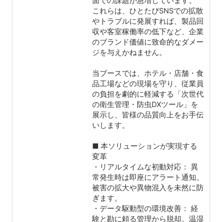
面での課題が急増しています。
これらは、ひとたびSNSでの拡散
やトラブルに発展すれば、製品回
収や客室稼働率の低下など、企業
のブランド価値に致命的なダメー
ジを与えかねません。
当ブースでは、ホテル・店舗・食
品工場などの現場を守り、従業員
の負担を劇的に軽減する「次世代
の衛生管理・防虫DXツール」を
展示し、皆様の品質向上をお手伝
いします。
■ 本ソリューションが実現する
変革
・リアルタイムな初動対応： 異
常発生時は即座にアラート通知。
被害の拡大や異物混入を未然に防
ぎます。
・データ駆動型の環境改善： 経
験と勘に頼る管理から脱却。温湿