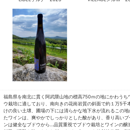
福島県を南北に貫く阿武隈山地の標高750ｍの地にかわう
ウ栽培に適しており、南向きの花崗岩質の斜面で約１万5千
けの良い土壌、圃場の下には清らかな地下水が流れるこの地
たワインは、爽やかでしっかりとした酸があり、香り高いブ
ンは健全なブドウから…品質重視でブドウ栽培とワインの醸造