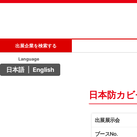
出展企業を検索する
Language
日本語
|
English
日本防カビ
出展展示会
ブースNo.