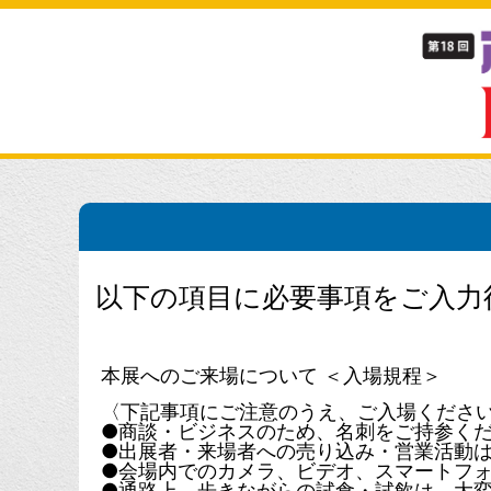
以下の項目に必要事項をご入力
本展へのご来場について ＜入場規程＞
〈下記事項にご注意のうえ、ご入場くださ
●商談・ビジネスのため、名刺をご持参く
●出展者・来場者への売り込み・営業活動
●会場内でのカメラ、ビデオ、スマートフ
●通路上、歩きながらの試食・試飲は、大