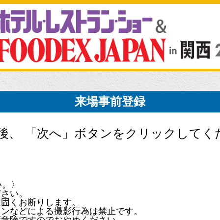
来場事前登録
後、 「次へ」ボタンをクリックしてく
い。〉
ださい。
は固くお断りします。
ォンなどによる撮影行為は禁止です。
変危険ですのでおやめください。