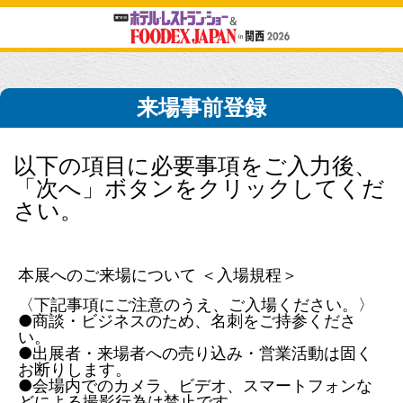
来場事前登録
以下の項目に必要事項をご入力後、
「次へ」ボタンをクリックしてくだ
さい。
本展へのご来場について ＜入場規程＞
〈下記事項にご注意のうえ、ご入場ください。〉
●商談・ビジネスのため、名刺をご持参くださ
い。
●出展者・来場者への売り込み・営業活動は固く
お断りします。
●会場内でのカメラ、ビデオ、スマートフォンな
どによる撮影行為は禁止です。