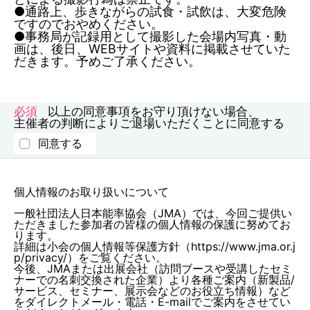
●通路上、歩きながらの試食・試飲は、大変危険
ですのでおやめください。
●事務局が記録用として撮影した会場内写真・動
画は、後日、WEBサイトや資料に掲載させていた
だきます。予めご了承ください。
以上の同意事項をお守り頂けない場合、
主催者の判断によりご退場いただくことに同意する
同意する
個人情報のお取り扱いについて
一般社団法人日本能率協会（JMA）では、今回ご提供い
ただきました参加者の皆様の個人情報の保護に努めてお
ります。
詳細は小会の個人情報等保護方針（https://www.jma.or.j
p/privacy/）をご覧ください。
今後、JMAまたは出展会社（訪問ブースや受講したセミ
ナーでの名刺交換された企業）より各種ご案内（新製品/
サービス、セミナー、展示会などのお役立ち情報）など
をダイレクトメール・電話・E-mailでご案内をさせてい