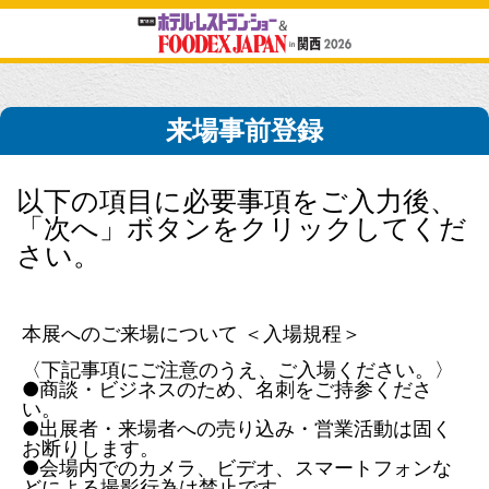
来場事前登録
以下の項目に必要事項をご入力後、
「次へ」ボタンをクリックしてくだ
さい。
本展へのご来場について ＜入場規程＞
〈下記事項にご注意のうえ、ご入場ください。〉
●商談・ビジネスのため、名刺をご持参くださ
い。
●出展者・来場者への売り込み・営業活動は固く
お断りします。
●会場内でのカメラ、ビデオ、スマートフォンな
どによる撮影行為は禁止です。