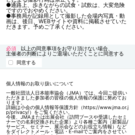
●通路上、歩きながらの試食・試飲は、大変危険
ですのでおやめください。
●事務局が記録用として撮影した会場内写真・動
画は、後日、WEBサイトや資料に掲載させていた
だきます。予めご了承ください。
以上の同意事項をお守り頂けない場合、
主催者の判断によりご退場いただくことに同意する
同意する
個人情報のお取り扱いについて
一般社団法人日本能率協会（JMA）では、今回ご提供い
ただきました参加者の皆様の個人情報の保護に努めてお
ります。
詳細は小会の個人情報等保護方針（https://www.jma.or.j
p/privacy/）をご覧ください。
今後、JMAまたは出展会社（訪問ブースや受講したセミ
ナーでの名刺交換された企業）より各種ご案内（新製品/
サービス、セミナー、展示会などのお役立ち情報）など
をダイレクトメール・電話・E-mailでご案内をさせてい