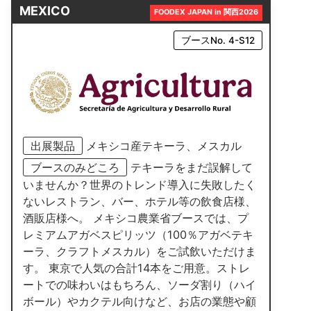
MEXICO
FOODEX JAPAN in 関西2026
ブースNo. 4-S12
出展製品
メキシコ産テキーラ、メスカル
ブースのみどころ
テキーラをまだ誤解して
いませんか？世界のトレンド導入に失敗したく
ないレストラン、バー、ホテル等の飲食店様、
酒販店様へ。 メキシコ農業省ブースでは、プ
レミアムアガベスピリッツ（100％アガベテキ
ーラ、クラフトメスカル）をご試飲いただけま
す。 東京で人気の合計14本をご用意。ストレ
ートでの味わいはもちろん、ソーダ割り（ハイ
ボール）やカクテル向けなど、お店の業態や顧