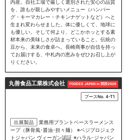
内産。自社工場で厳しく選別された安心の品質
を、誰もが親しみやすいメニュー（ハンバー
グ・キーマカレー・チキンナゲットなど）へと
生まれ変わらせました。体に優しくて、地球に
も優しい。そして何より、どこかホッとする素
材本来の美味しさが詰まっていること。伝統の
豆から、未来の食卓へ。長崎商事が自信を持っ
てお届けする、中札内の恵みをぜひお召し上が
りください。
丸善食品工業株式会社
FOODEX JAPAN in 関西2026
ブースNo. 4-T1
出展製品
業務用プラントベースラーメンス
ープ（豚骨風･醤油･担々麺） ※ベジプロジェク
トジャパン ヴィーガン認証 ※ハラル･ジャパン