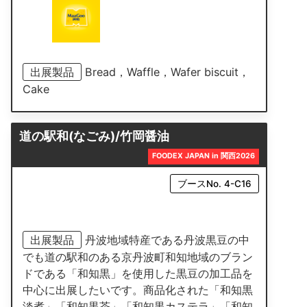
出展製品
Bread，Waffle，Wafer biscuit，
Cake
道の駅和(なごみ)/竹岡醤油
FOODEX JAPAN in 関西2026
ブースNo. 4-C16
出展製品
丹波地域特産である丹波黒豆の中
でも道の駅和のある京丹波町和知地域のブラン
ドである「和知黒」を使用した黒豆の加工品を
中心に出展したいです。商品化された「和知黒
淡煮」「和知黒茶」「和知黒カステラ」「和知