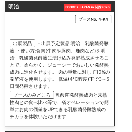
明治
FOODEX JAPAN in 関西2026
ブースNo. 4-K4
出展製品
・出展予定製品:明治 乳酸菌発酵
液 ・使い方:食肉(牛肉や豚肉、鹿肉など)を明
治 乳酸菌発酵液に漬け込み発酵熟成させるこ
とで、柔らかく、ジューシーでおいしい発酵熟
成肉に進化させます。 肉の重量に対して10%の
発酵液を使用します。 低温(4℃程度)下で3～5
日間発酵させます。
ブースのみどころ
乳酸菌発酵熟成肉と未熟
性肉との食べ比べ等で、省オペレーションで簡
単にお肉の価値をUPできる乳酸菌発酵熟成の
チカラを体験いただけます