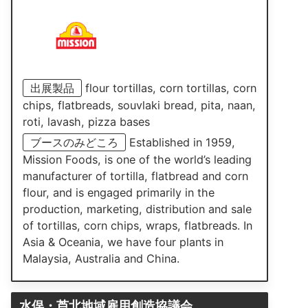
出展製品
flour tortillas, corn tortillas, corn
chips, flatbreads, souvlaki bread, pita, naan,
roti, lavash, pizza bases
ブースのみどころ
Established in 1959,
Mission Foods, is one of the world’s leading
manufacturer of tortilla, flatbread and corn
flour, and is engaged primarily in the
production, marketing, distribution and sale
of tortillas, corn chips, wraps, flatbreads. In
Asia & Oceania, we have four plants in
Malaysia, Australia and China.
水俣・芦北地域雇用創造協議会