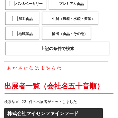
パン&ベーカリー
プレミアム食品
加工食品
生鮮（農産・水産・畜産）
地域産品
輸出（食品・その他）
上記の条件で検索
あ
か
さ
た
な
は
ま
や
ら
わ
出展者一覧（会社名五十音順）
23
検索結果
件の出展者がヒットしました
株式会社マイセンファインフード