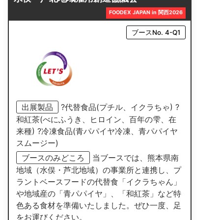
FOODEX JAPAN in 関西2026
ブースNo. 4-Q1
出展製品
?代替食品(プチル、イクラちゃ) ?
和紅茶(べにふうき、ヒロイン、百年の雫、在
来種) ?冷凍食品(青パパイヤ冷凍、青パパイヤ
スムージー)
ブースのみどころ
当ブースでは、熊本県南
地域（水俣・芦北地域）の事業所と連携し、プ
ラントベースフードの代替食「イクラちゃん」
や地域産の「青パパイヤ」、「和紅茶」など特
色ある食材を準備いたしました。ぜひ一度、足
をお運びください。