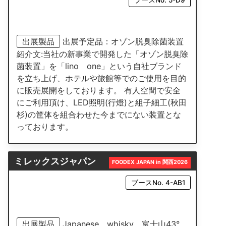
出展製品
出展予定品：オゾン脱臭除菌装置
紹介文:当社の新事業で開発した「オゾン脱臭除
菌装置」を「lino one」という自社ブランド
を立ち上げ、ホテルや旅館等でのご使用を目的
に販売展開をしております。 有人空間で安全
にご利用頂け、LED照明(行燈)と組子細工(秋田
杉)の筐体を組合わせた今までにない装置とな
っております。
ミレックスジャパン
FOODEX JAPAN in 関西2026
ブースNo. 4-AB1
出展製品
Japanese whisky 富士山43°