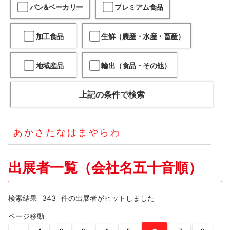
パン&ベーカリー
プレミアム食品
加工食品
生鮮（農産・水産・畜産）
地域産品
輸出（食品・その他）
上記の条件で検索
あ
か
さ
た
な
は
ま
や
ら
わ
出展者一覧（会社名五十音順）
343
検索結果
件の出展者がヒットしました
ページ移動