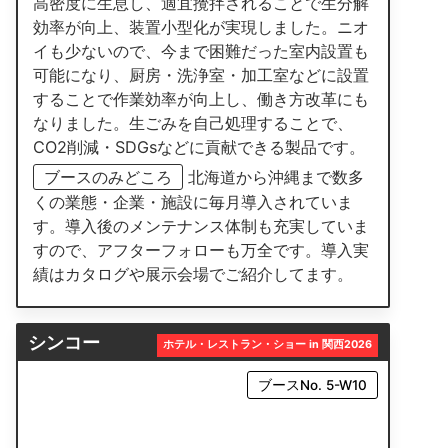
高密度に生息し、適宜攪拌されることで生分解
効率が向上、装置小型化が実現しました。ニオ
イも少ないので、今まで困難だった室内設置も
可能になり、厨房・洗浄室・加工室などに設置
することで作業効率が向上し、働き方改革にも
なりました。生ごみを自己処理することで、
CO2削減・SDGsなどに貢献できる製品です。
ブースのみどころ
北海道から沖縄まで数多
くの業態・企業・施設に毎月導入されていま
す。導入後のメンテナンス体制も充実していま
すので、アフターフォローも万全です。導入実
績はカタログや展示会場でご紹介してます。
シンコー
ホテル・レストラン・ショー in 関西2026
ブースNo. 5-W10