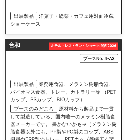
出展製品
洋菓子・総菜・カフェ用対面冷蔵
ショーケース
台和
ホテル・レストラン・ショー in 関西2026
ブースNo. 4-A3
出展製品
業務用食器、メラミン樹脂食器、
バイオマス食器、トレー、カトラリー等 （PET
カップ、PSカップ、BIOカップ）
ブースのみどころ
原材料から製品まで一貫
して製造している、国内唯一のメラミン樹脂食
器メーカーです。 書かないかも→（メラミン樹
脂食器以外にも、PP製やPC製のコップ、ABS
樹脂やFRP製のトレー、PETカップ等幅広く製