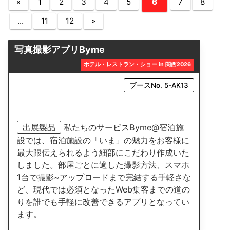
«
1
2
3
4
5
6
7
8
...
11
12
»
写真撮影アプリByme
ホテル・レストラン・ショー in 関西2026
ブースNo. 5-AK13
出展製品
私たちのサービスByme@宿泊施
設では、宿泊施設の「いま」の魅力をお客様に
最大限伝えられるよう細部にこだわり作成いた
しました。部屋ごとに適した撮影方法、スマホ
1台で撮影~アップロードまで完結する手軽さな
ど、現代では必須となったWeb集客までの道の
りを誰でも手軽に改善できるアプリとなってい
ます。