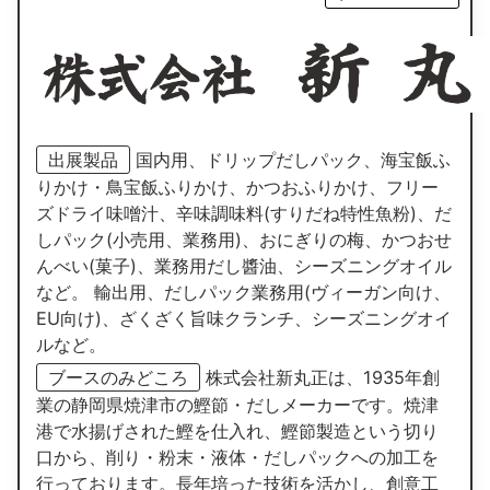
出展製品
国内用、ドリップだしパック、海宝飯ふ
りかけ・鳥宝飯ふりかけ、かつおふりかけ、フリー
ズドライ味噌汁、辛味調味料(すりだね特性魚粉)、だ
しパック(小売用、業務用)、おにぎりの梅、かつおせ
んべい(菓子)、業務用だし醬油、シーズニングオイル
など。 輸出用、だしパック業務用(ヴィーガン向け、
EU向け)、ざくざく旨味クランチ、シーズニングオイ
ルなど。
ブースのみどころ
株式会社新丸正は、1935年創
業の静岡県焼津市の鰹節・だしメーカーです。焼津
港で水揚げされた鰹を仕入れ、鰹節製造という切り
口から、削り・粉末・液体・だしパックへの加工を
行っております。長年培った技術を活かし、創意工