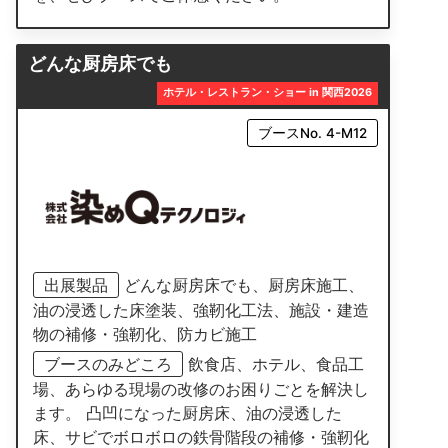
どんな厨房床でも
ホテル・レストラン・ショー in 関西2026
ブースNo. 4-M12
出展製品
どんな厨房床でも、厨房床施工、
油の浸透した床塗装、強靭化工法、施設・建造
物の補修・強靭化、防カビ施工
ブースのみどころ
飲食店、ホテル、食品工
場、あらゆる現場の改修のお困りごとを解決し
ます。 凸凹になった厨房床、油の浸透した
床、サビでボロボロの鉄骨階段の補修・強靭化