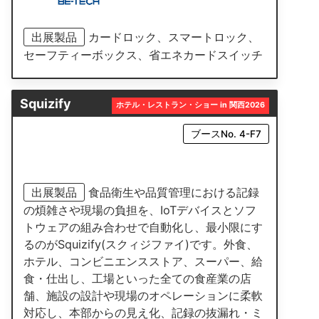
出展製品
カードロック、スマートロック、
セーフティーボックス、省エネカードスイッチ
Squizify
ホテル・レストラン・ショー in 関西2026
ブースNo. 4-F7
出展製品
食品衛生や品質管理における記録
の煩雑さや現場の負担を、IoTデバイスとソフ
トウェアの組み合わせで自動化し、最小限にす
るのがSquizify(スクィジファイ)です。外食、
ホテル、コンビニエンスストア、スーパー、給
食・仕出し、工場といった全ての食産業の店
舗、施設の設計や現場のオペレーションに柔軟
対応し、本部からの見え化、記録の抜漏れ・ミ