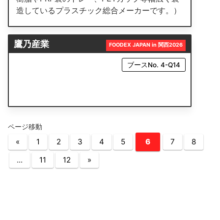
造しているプラスチック総合メーカーです。）
鷹乃産業
FOODEX JAPAN in 関西2026
ブースNo. 4-Q14
ページ移動
«
1
2
3
4
5
6
7
8
...
11
12
»