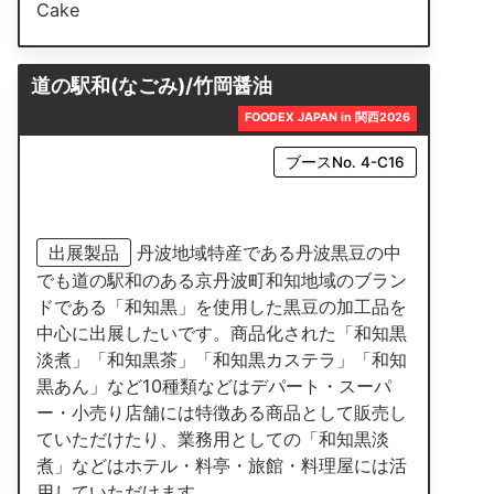
Cake
道の駅和(なごみ)/竹岡醤油
FOODEX JAPAN in 関西2026
ブースNo. 4-C16
出展製品
丹波地域特産である丹波黒豆の中
でも道の駅和のある京丹波町和知地域のブラン
ドである「和知黒」を使用した黒豆の加工品を
中心に出展したいです。商品化された「和知黒
淡煮」「和知黒茶」「和知黒カステラ」「和知
黒あん」など10種類などはデパート・スーパ
ー・小売り店舗には特徴ある商品として販売し
ていただけたり、業務用としての「和知黒淡
煮」などはホテル・料亭・旅館・料理屋には活
用していただけます。