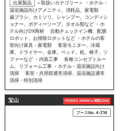
出展製品
＜取扱いカテゴリー＞ ・ホテル・
温浴施設向けアメニティ、消耗品、家電類
歯ブラシ、カミソリ、シャンプー、コンディシ
ョナー、ボディーソープ、タオル類など ・ホ
テル向けDX商材 自動チェックイン機、配膳
ロボット、お掃除ロボットなど ・ホテルの客
室向け家具・家電類 客室モニター、冷蔵
庫、ドライヤー、金庫、ベッド、机、椅子、ソ
ファーなど ・内装工事 各種コンセプトルー
ム、リフォーム工事 ・ホテル・温浴施設向け
清掃 客室・共用部通常清掃、温浴施設通常
清掃・特別清掃
宝山
FOODEX JAPAN in 関西2026
ブースNo. 4-Z16