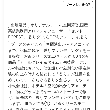
ブースNo. 5-D7
出展製品
オリジナルアロマ,空間芳香,国産
高級業務用アロマディフューザー「セント
FOREST」,香りグッズ,OEM,アメニティ,香り
ブースのみどころ
空間演出からアメニティ
まで、記憶に残る「香りブランディング」を一
貫提案！お茶シリーズ第二弾・天然100％の新
商品「アールグレイ＆タイム」初披露！ ホテ
ルや旅館において、他施設との差別化や滞在体
験の向上を叶える鍵として「香り」が注目を集
めています。あらゆる香りを創るプロモツール
株式会社は、ホテルの空間演出からアメニテ
ィ、物販グッズまでを一つのストーリーで繋
ぐ、最先端の「香りブランディング」をご提案
します。 ■みどころ①：お茶シリーズ第二
弾！新商品「アールグレイ＆タイム」初お目見