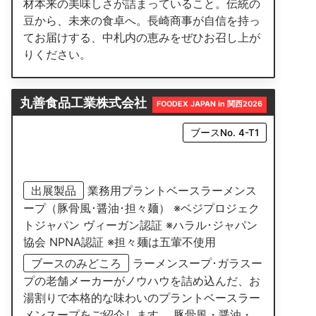
材本来の美味しさが詰まっていること。伝統の
豆から、未来の食卓へ。長崎商事が自信を持っ
てお届けする、中札内の恵みをぜひお召し上が
りください。
丸善食品工業株式会社
FOODEX JAPAN in 関西2026
ブースNo. 4-T1
出展製品
業務用プラントベースラーメンス
ープ（豚骨風･醤油･担々麺） ※ベジプロジェク
トジャパン ヴィーガン認証 ※ハラル･ジャパン
協会 NPNA認証 ※担々麺は五葷不使用
ブースのみどころ
ラーメンスープ･ガラスー
プの老舗メーカーがノウハウを詰め込んだ、お
湯割りで本格的な味わいのプラントベースラー
メンスープをご紹介します。 豚骨風・醤油・