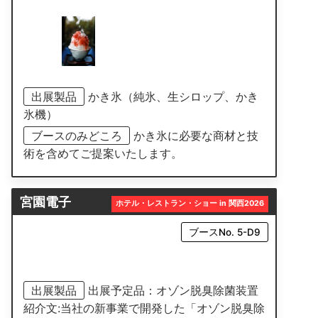
出展製品
かき氷（純氷、生シロップ、かき
氷機）
ブースのみどころ
かき氷に必要な商材と技
術を含めてご提案いたします。
宮園電子
ホテル・レストラン・ショー in 関西2026
ブースNo. 5-D9
出展製品
出展予定品：オゾン脱臭除菌装置
紹介文:当社の新事業で開発した「オゾン脱臭除