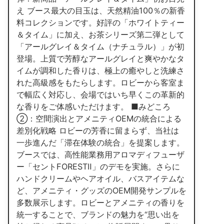
え ブース最大の目玉は、天然精油100％の新香
料コレクションです。好評の「ホワイトティー
＆タイム」に加え、お茶シリーズ第二弾として
「アールグレイ＆タイム（ナチュラル）」が初
登場。上質で芳醇なアールグレイと爽やかなタ
イムが調和した香りは、極上の癒やしと洗練さ
れた高級感をもたらします。ロビーから客室ま
で幅広く対応し、会場ではいち早くこの革新的
な香りをご体感いただけます。 ■みどころ
②：空間演出とアメニティOEMの統合による
差別化戦略 ロビーの芳香に留まらず、当社は
一歩進んだ「滞在体験の統合」を提案します。
ブースでは、高性能業務用アロマディフューザ
ー「セントFORESTⅡ」のデモを実施。さらに
ハンドクリームやヘアオイル、バスアイテムな
ど、アメニティ・グッズのOEM開発サンプルを
多数展示します。ロビーとアメニティの香りを
統一することで、ブランドの魅力を“思い出を