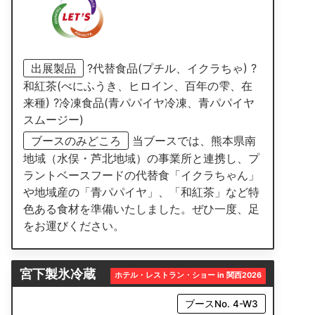
出展製品
?代替食品(プチル、イクラちゃ) ?
和紅茶(べにふうき、ヒロイン、百年の雫、在
来種) ?冷凍食品(青パパイヤ冷凍、青パパイヤ
スムージー)
ブースのみどころ
当ブースでは、熊本県南
地域（水俣・芦北地域）の事業所と連携し、プ
ラントベースフードの代替食「イクラちゃん」
や地域産の「青パパイヤ」、「和紅茶」など特
色ある食材を準備いたしました。ぜひ一度、足
をお運びください。
宮下製氷冷蔵
ホテル・レストラン・ショー in 関西2026
ブースNo. 4-W3