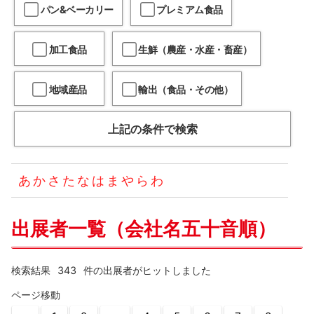
パン&ベーカリー
プレミアム食品
加工食品
生鮮（農産・水産・畜産）
地域産品
輸出（食品・その他）
上記の条件で検索
あ
か
さ
た
な
は
ま
や
ら
わ
出展者一覧（会社名五十音順）
343
検索結果
件の出展者がヒットしました
ページ移動