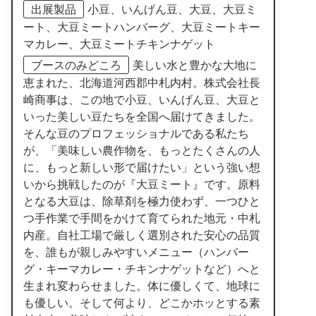
出展製品
小豆、いんげん豆、大豆、大豆ミ
ート、大豆ミートハンバーグ、大豆ミートキー
マカレー、大豆ミートチキンナゲット
ブースのみどころ
美しい水と豊かな大地に
恵まれた、北海道河西郡中札内村。株式会社長
崎商事は、この地で小豆、いんげん豆、大豆と
いった美しい豆たちを全国へ届けてきました。
そんな豆のプロフェッショナルである私たち
が、「美味しい農作物を、もっとたくさんの人
に、もっと新しい形で届けたい」という強い想
いから挑戦したのが『大豆ミート』です。原料
となる大豆は、除草剤を極力使わず、一つひと
つ手作業で手間をかけて育てられた地元・中札
内産。自社工場で厳しく選別された安心の品質
を、誰もが親しみやすいメニュー（ハンバー
グ・キーマカレー・チキンナゲットなど）へと
生まれ変わらせました。体に優しくて、地球に
も優しい。そして何より、どこかホッとする素