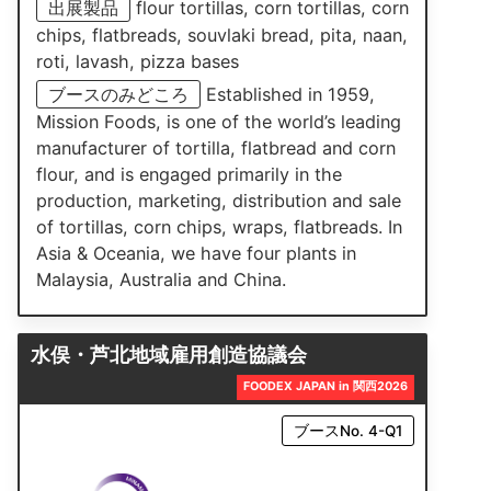
出展製品
flour tortillas, corn tortillas, corn
chips, flatbreads, souvlaki bread, pita, naan,
roti, lavash, pizza bases
ブースのみどころ
Established in 1959,
Mission Foods, is one of the world’s leading
manufacturer of tortilla, flatbread and corn
flour, and is engaged primarily in the
production, marketing, distribution and sale
of tortillas, corn chips, wraps, flatbreads. In
Asia & Oceania, we have four plants in
Malaysia, Australia and China.
水俣・芦北地域雇用創造協議会
FOODEX JAPAN in 関西2026
ブースNo. 4-Q1