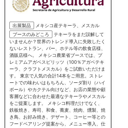
出展製品
メキシコ産テキーラ、メスカル
ブースのみどころ
テキーラをまだ誤解して
いませんか？世界のトレンド導入に失敗したく
ないレストラン、バー、ホテル等の飲食店様、
酒販店様へ。 メキシコ農業省ブースでは、プ
レミアムアガベスピリッツ（100％アガベテキ
ーラ、クラフトメスカル）をご試飲いただけま
す。 東京で人気の合計14本をご用意。ストレ
ートでの味わいはもちろん、ソーダ割り（ハイ
ボール）やカクテル向けなど、お店の業態や顧
客層などに合わせた最適なテキーラやメスカル
をご提案します。 メキシコ料理だけでなく、
鉄板焼き、寿司、和食、蕎麦、焼肉、燻製、焼
き鳥、お好み焼き、デザート、コーヒー等との
フードペアリング提案から、メニュー導入、仕