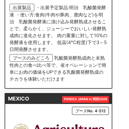
出展製品
・出展予定製品:明治 乳酸菌発酵
液 ・使い方:食肉(牛肉や豚肉、鹿肉など)を明
治 乳酸菌発酵液に漬け込み発酵熟成させるこ
とで、柔らかく、ジューシーでおいしい発酵熟
成肉に進化させます。 肉の重量に対して10%の
発酵液を使用します。 低温(4℃程度)下で3～5
日間発酵させます。
ブースのみどころ
乳酸菌発酵熟成肉と未熟
性肉との食べ比べ等で、省オペレーションで簡
単にお肉の価値をUPできる乳酸菌発酵熟成の
チカラを体験いただけます
MEXICO
FOODEX JAPAN in 関西2026
ブースNo. 4-S12